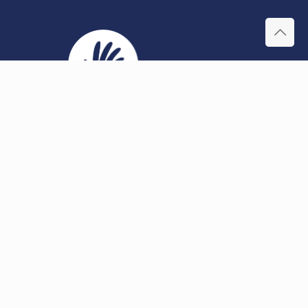
Begavet med Glæde er en interesseorganisation for fagfolk,
politikere, forældre, børn og unge. Vi arbejder fagligt og
uddannelsespolitisk for retten til trivsel og udfordringer for alle
højtbegavede børn.
Genveje
Kvalitetspolitik
Etiske retningslinjer
Privatlivspolitik