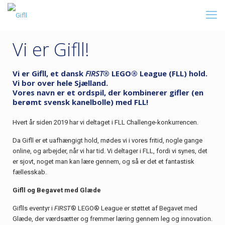
Vi er Gifll!
Vi er Gifll, et dansk
FIRST
® LEGO® League (FLL) hold.
Vi bor over hele Sjælland.
Vores navn er et ordspil, der kombinerer gifler (en
berømt svensk kanelbolle) med FLL!
Hvert år siden 2019 har vi deltaget i FLL Challenge-konkurrencen.
Da Gifll er et uafhængigt hold, mødes vi i vores fritid, nogle gange
online, og arbejder, når vi har tid. Vi deltager i FLL, fordi vi synes, det
er sjovt, noget man kan lære gennem, og så er det et fantastisk
fællesskab.
Gifll og Begavet med Glæde
Giflls eventyr i
FIRST
® LEGO® League er støttet af Begavet med
Glæde, der værdsætter og fremmer læring gennem leg og innovation.