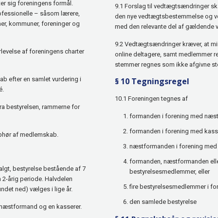
er sig foreningens formål.
9.1 Forslag til vedtægtsændringer ska
ofessionelle – såsom lærere,
den nye vedtægtsbestemmelse og ved
ner, kommuner, foreninger og
med den relevante del af gældende 
9.2 Vedtægtsændringer kræver, at m
levelse af foreningens charter
online deltagere, samt medlemmer re
stemmer regnes som ikke afgivne s
 efter en samlet vurdering i
§ 10 Tegningsregel
é.
10.1 Foreningen tegnes af
 fra bestyrelsen, rammerne for
formanden i forening med næs
formanden i forening med kass
 ophør af medlemskab.
næstformanden i forening med
formanden, næstformanden elle
algt, bestyrelse bestående af 7
bestyrelsesmedlemmer, eller
2-årig periode. Halvdelen
fire bestyrelsesmedlemmer i for
ndet ned) vælges i lige år.
den samlede bestyrelse
n næstformand og en kasserer.