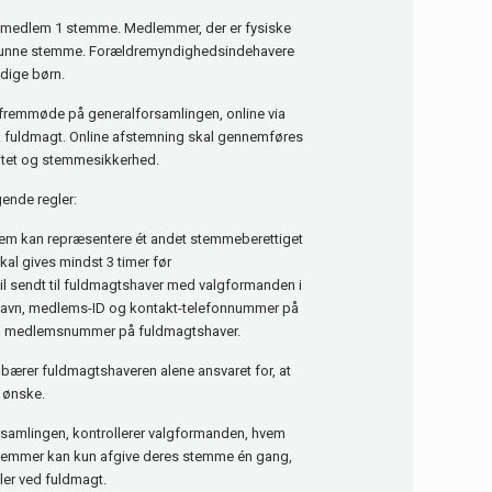
t medlem 1 stemme. Medlemmer, der er fysiske
 kunne stemme. Forældremyndighedsindehavere
dige børn.
fremmøde på generalforsamlingen, online via
pr. fuldmagt. Online afstemning skal gennemføres
itet og stemmesikkerhed.
ende regler:
em kan repræsentere ét andet stemmeberettiget
l gives mindst 3 timer før
il sendt til fuldmagtshaver med valgformanden i
navn, medlems-ID og kontakt-telefonnummer på
og medlemsnummer på fuldmagtshaver.
ærer fuldmagtshaveren alene ansvaret for, at
 ønske.
samlingen, kontrollerer valgformanden, hvem
Medlemmer kan kun afgive deres stemme én gang,
ler ved fuldmagt.