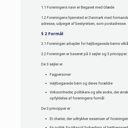
1.1 Foreningens navn er Begavet med Glæde
1.2 Foreningens hjemsted er Danmark med formande
adresse, udpeget af bestyrelsen, som postadresse.
§ 2 Formål
2.1 Foreningen arbejder for højtbegavede børns vilkår
2.2 Foreningen er baseret på 3 søjler og 3 principper.
De 3 søjler er
Fagpersoner
Højtbegavede børn og deres forældre
Virksomheder, politikere og alle andre, der ønske
opfyldelse af foreningens formål
De 3 principper er
Et charter, der udtrykker essensen af foreninge
En politik for tiltag til forbedring af højtbegave