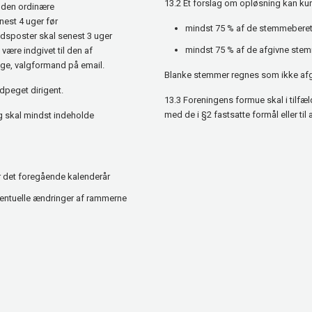
13.2 Et forslag om opløsning kan ku
 den ordinære
nest 4 uger før
mindst 75 % af de stemmeber
lidsposter skal senest 3 uger
mindst 75 % af de afgivne stemm
være indgivet til den af
ge, valgformand på email.
Blanke stemmer regnes som ikke af
dpeget dirigent.
13.3 Foreningens formue skal i tilf
med de i §2 fastsatte formål eller til
g skal mindst indeholde
 det foregående kalenderår
entuelle ændringer af rammerne