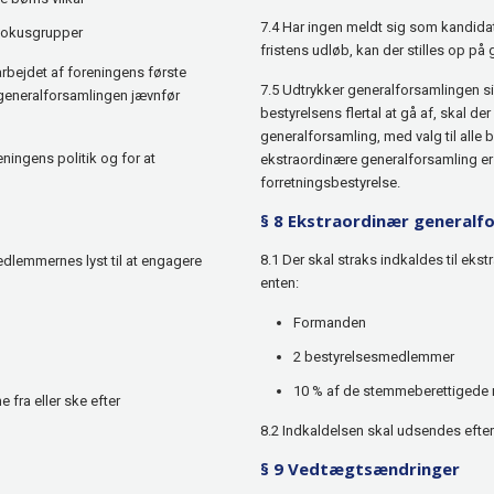
7.4 Har ingen meldt sig som kandidat 
fokusgrupper
fristens udløb, kan der stilles op på
arbejdet af foreningens første
7.5 Udtrykker generalforsamlingen sin 
 generalforsamlingen jævnfør
bestyrelsens flertal at gå af, skal de
generalforsamling, med valg til alle
eningens politik og for at
ekstraordinære generalforsamling er
forretningsbestyrelse.
§ 8 Ekstraordinær generalf
8.1 Der skal straks indkaldes til ek
edlemmernes lyst til at engagere
enten:
Formanden
2 bestyrelsesmedlemmer
10 % af de stemmeberettigede
 fra eller ske efter
8.2 Indkaldelsen skal udsendes efter 
§ 9 Vedtægtsændringer