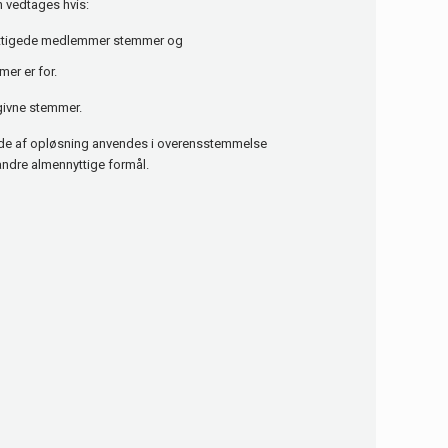
n vedtages hvis:
ettigede medlemmer stemmer og
er er for.
givne stemmer.
ælde af opløsning anvendes i overensstemmelse
 andre almennyttige formål.