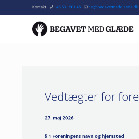
Kontakt
+45 501 501 45
hej@begavetmedglaede.dk
Vedtægter for fo
27. maj 2026
§ 1 Foreningens navn og hjemsted