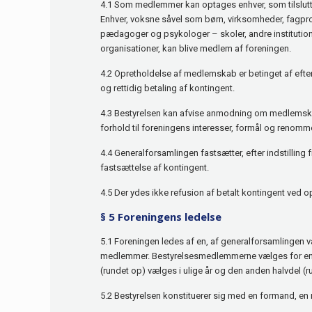
4.1 Som medlemmer kan optages enhver, som tilslutt
Enhver, voksne såvel som børn, virksomheder, fagpr
pædagoger og psykologer – skoler, andre institutio
organisationer, kan blive medlem af foreningen.
4.2 Opretholdelse af medlemskab er betinget af efter
og rettidig betaling af kontingent.
4.3 Bestyrelsen kan afvise anmodning om medlemskab
forhold til foreningens interesser, formål og renomm
4.4 Generalforsamlingen fastsætter, efter indstilling
fastsættelse af kontingent.
4.5 Der ydes ikke refusion af betalt kontingent ved
§ 5 Foreningens ledelse
5.1 Foreningen ledes af en, af generalforsamlingen v
medlemmer. Bestyrelsesmedlemmerne vælges for en 
(rundet op) vælges i ulige år og den anden halvdel (ru
5.2 Bestyrelsen konstituerer sig med en formand, e