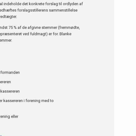
l indeholde det konkrete forslag til ordlyden af
hæftes forslagsstillerens sammenstillelse
vedtægter.
indst 75 % af de afgivne stemmer (fremmødte,
præsenteret ved fuldmagt) er for. Blanke
temmer.
tformanden
ereren
 kassereren
r kassereren i forening med to
ening eller