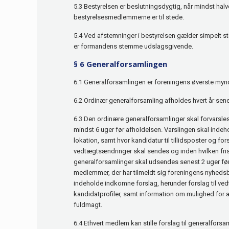
5.3 Bestyrelsen er beslutningsdygtig, når mindst halv
bestyrelsesmedlemmerne er til stede.
5.4 Ved afstemninger i bestyrelsen gælder simpelt 
er formandens stemme udslagsgivende.
§ 6 Generalforsamlingen
6.1 Generalforsamlingen er foreningens øverste myn
6.2 Ordinær generalforsamling afholdes hvert år senes
6.3 Den ordinære generalforsamlinger skal forvarsl
mindst 6 uger før afholdelsen. Varslingen skal indeh
lokation, samt hvor kandidatur til tillidsposter og fors
vedtægtsændringer skal sendes og inden hvilken frist
generalforsamlinger skal udsendes senest 2 uger før 
medlemmer, der har tilmeldt sig foreningens nyhedsb
indeholde indkomne forslag, herunder forslag til v
kandidatprofiler, samt information om mulighed for a
fuldmagt.
6.4 Ethvert medlem kan stille forslag til generalforsa