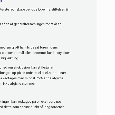
n
ørste regnskabsperiode løber fra stiftelsen til
 af en af generalforsamlingen for et år ad
t medlem groft har tilsidesat foreningens
nteresser, formål eller renommé, kan bestyrelsen
lig virkning.
ghed om eksklusion, kan et flertal af
bringes op på en ordinær eller ekstraordinær
da vedtages med mindst 75 % af de afgivne
m ikke afgivne stemmer.
eningen kan vedtages på en ekstraordinær
med dette som eneste punkt på dagsordenen.