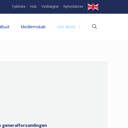
In
Tjekliste
Hub
Vedtægter
Nyhedsbrev
English
ilbud
Medlemskab
Om BmG
e
å generalforsamlingen