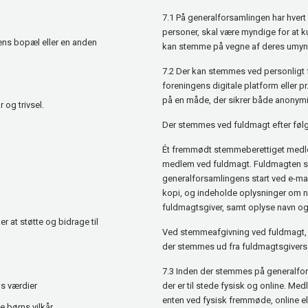
7.1 På generalforsamlingen har hver
personer, skal være myndige for at
ns bopæl eller en anden
kan stemme på vegne af deres umyn
7.2
Der kan stemmes ved personligt 
foreningens digitale platform eller 
på en måde, der sikrer både anonym
 og trivsel.
Der stemmes ved fuldmagt efter følg
Ét fremmødt stemmeberettiget medl
medlem ved fuldmagt. Fuldmagten ska
generalforsamlingens start ved e-ma
kopi, og indeholde oplysninger om 
fuldmagtsgiver, samt oplyse navn 
r at støtte og bidrage til
Ved stemmeafgivning ved fuldmagt, b
der stemmes ud fra fuldmagtsgivers
7.3
Inden der stemmes på generalfor
ns værdier
der er til stede fysisk og online. 
enten ved fysisk fremmøde, online el
de børns vilkår