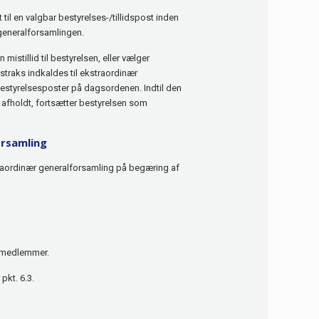
til en valgbar bestyrelses-/tillidspost inden
 generalforsamlingen.
mistillid til bestyrelsen, eller vælger
r straks indkaldes til ekstraordinær
 bestyrelsesposter på dagsordenen. Indtil den
 afholdt, fortsætter bestyrelsen som
orsamling
straordinær generalforsamling på begæring af
 medlemmer.
pkt. 6.3.