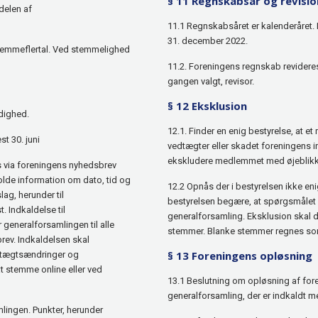
§ 11 Regnskabsår og revisio
delen af
11.1 Regnskabsåret er kalenderåret. F
31. december 2022.
stemmeflertal. Ved stemmelighed
11.2. Foreningens regnskab revideres
gangen valgt, revisor.
§ 12 Eksklusion
dighed.
12.1. Finder en enig bestyrelse, at e
t 30. juni
vedtægter eller skadet foreningens i
ekskludere medlemmet med øjeblikke
es via foreningens nyhedsbrev
olde information om dato, tid og
12.2 Opnås der i bestyrelsen ikke eni
lag, herunder til
bestyrelsen begære, at spørgsmålet 
. Indkaldelse til
generalforsamling. Eksklusion skal 
generalforsamlingen til alle
stemmer. Blanke stemmer regnes so
rev. Indkaldelsen skal
§ 13 Foreningens opløsning
edtægtsændringer og
t stemme online eller ved
13.1 Beslutning om opløsning af for
generalforsamling, der er indkaldt 
mlingen. Punkter, herunder