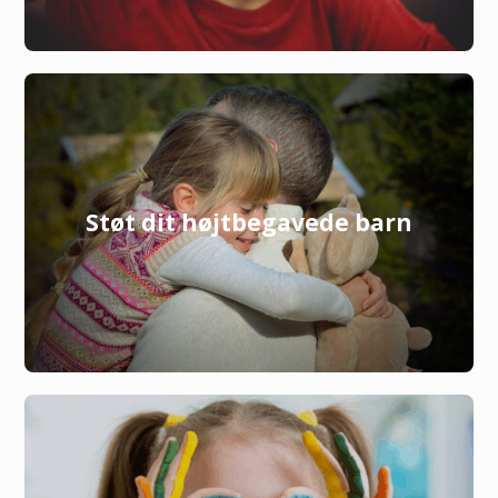
Støt dit højtbegavede barn