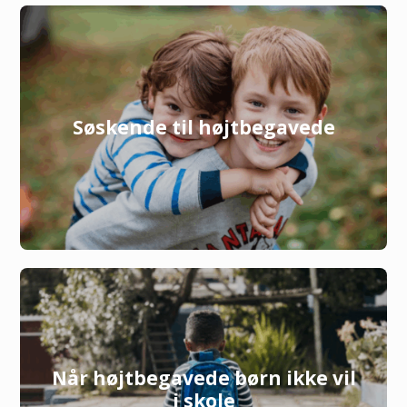
Søskende til højtbegavede
Når højtbegavede børn ikke vil
i skole