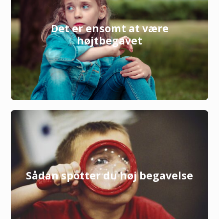
Det er ensomt at være
højtbegavet
Sådan spotter du høj begavelse