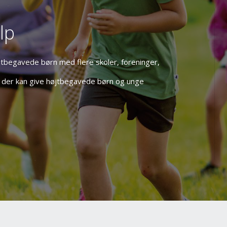
lp
øjtbegavede børn med flere skoler, foreninger,
ud, der kan give højtbegavede børn og unge