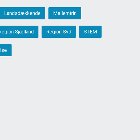
Landsdækkende
Mellemtrin
Region Sjælland
Region Syd
STEM
lse