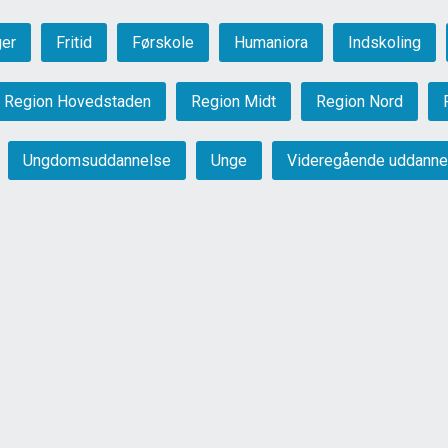
ger
Fritid
Førskole
Humaniora
Indskoling
Region Hovedstaden
Region Midt
Region Nord
Ungdomsuddannelse
Unge
Videregående uddanne