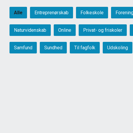
Alle
Entreprenørskab
Folkeskole
Forenin
Naturvidenskab
Online
Privat- og friskoler
Samfund
Sundhed
Til fagfolk
Udskoling