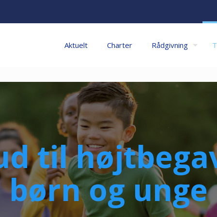
Aktuelt
Charter
Rådgivning
T
ud til højtbeg
børn og unge