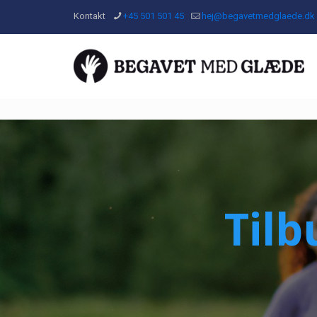
Kontakt
+45 501 501 45
hej@begavetmedglaede.dk
Tilb