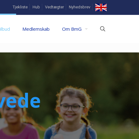
In
Tjekliste
Hub
Vedtægter
Nyhedsbrev
English
ilbud
Medlemskab
Om BmG
avede