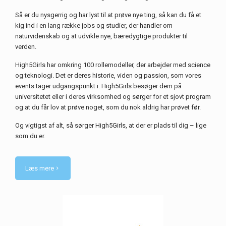
Så er du nysgerrig og har lyst til at prøve nye ting, så kan du få et
kig ind i en lang række jobs og studier, der handler om
naturvidenskab og at udvikle nye, bæredygtige produkter til
verden.
High5Girls har omkring 100 rollemodeller, der arbejder med science
og teknologi. Det er deres historie, viden og passion, som vores
events tager udgangspunkt i. High5Girls besøger dem på
universitetet eller i deres virksomhed og sørger for et sjovt program
og at du får lov at prøve noget, som du nok aldrig har prøvet før.
Og vigtigst af alt, så sørger High5Girls, at der er plads til dig – lige
som du er.
Læs mere