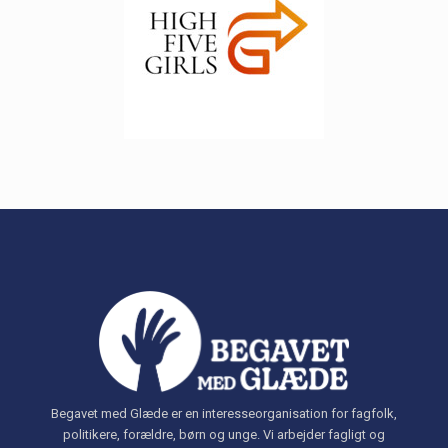
Begavet med Glæde er en interesseorganisation for fagfolk,
politikere, forældre, børn og unge. Vi arbejder fagligt og