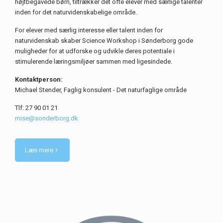
højtbegavede børn, tiltrækker det ofte elever med særlige talenter
inden for det naturvidenskabelige område.
For elever med særlig interesse eller talent inden for
naturvidenskab skaber Science Workshop i Sønderborg gode
muligheder for at udforske og udvikle deres potentiale i
stimulerende læringsmiljøer sammen med ligesindede.
Kontaktperson:
Michael Stender, Faglig konsulent - Det naturfaglige område
Tlf: 27 90 01 21
mise@sonderborg.dk
Læs mere