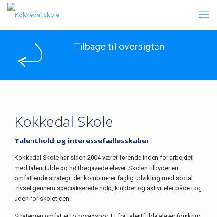
Tilbage til oversigten
Kokkedal Skole
Talenthold og interessefællesskaber
Kokkedal Skole har siden 2004 været førende inden for arbejdet
med talentfulde og højtbegavede elever. Skolen tilbyder en
omfattende strategi, der kombinerer faglig udvikling med social
trivsel gennem specialiserede hold, klubber og aktiviteter både i og
uden for skoletiden.
Strategien omfatter to hovedspor: Et for talentfulde elever (omkring