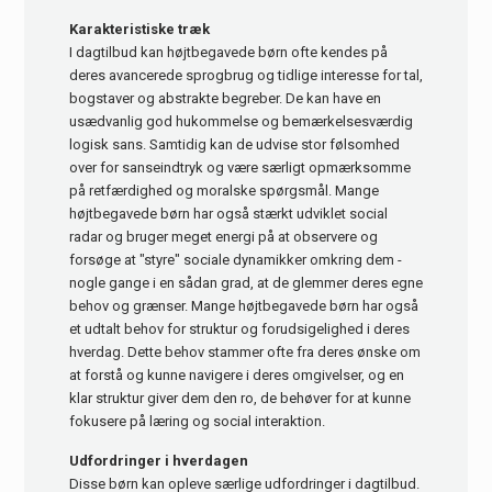
Karakteristiske træk
I dagtilbud kan højtbegavede børn ofte kendes på
deres avancerede sprogbrug og tidlige interesse for tal,
bogstaver og abstrakte begreber. De kan have en
usædvanlig god hukommelse og bemærkelsesværdig
logisk sans. Samtidig kan de udvise stor følsomhed
over for sanseindtryk og være særligt opmærksomme
på retfærdighed og moralske spørgsmål. Mange
højtbegavede børn har også stærkt udviklet social
radar og bruger meget energi på at observere og
forsøge at "styre" sociale dynamikker omkring dem -
nogle gange i en sådan grad, at de glemmer deres egne
behov og grænser. Mange højtbegavede børn har også
et udtalt behov for struktur og forudsigelighed i deres
hverdag. Dette behov stammer ofte fra deres ønske om
at forstå og kunne navigere i deres omgivelser, og en
klar struktur giver dem den ro, de behøver for at kunne
fokusere på læring og social interaktion.
Udfordringer i hverdagen
Disse børn kan opleve særlige udfordringer i dagtilbud.