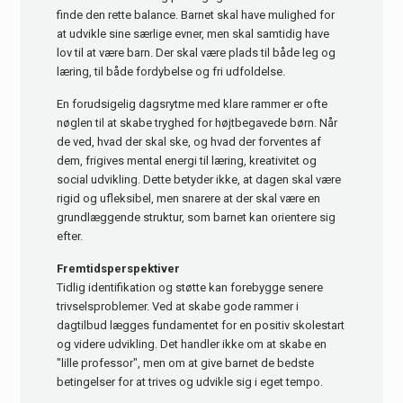
finde den rette balance. Barnet skal have mulighed for
at udvikle sine særlige evner, men skal samtidig have
lov til at være barn. Der skal være plads til både leg og
læring, til både fordybelse og fri udfoldelse.
En forudsigelig dagsrytme med klare rammer er ofte
nøglen til at skabe tryghed for højtbegavede børn. Når
de ved, hvad der skal ske, og hvad der forventes af
dem, frigives mental energi til læring, kreativitet og
social udvikling. Dette betyder ikke, at dagen skal være
rigid og ufleksibel, men snarere at der skal være en
grundlæggende struktur, som barnet kan orientere sig
efter.
Fremtidsperspektiver
Tidlig identifikation og støtte kan forebygge senere
trivselsproblemer. Ved at skabe gode rammer i
dagtilbud lægges fundamentet for en positiv skolestart
og videre udvikling. Det handler ikke om at skabe en
"lille professor", men om at give barnet de bedste
betingelser for at trives og udvikle sig i eget tempo.