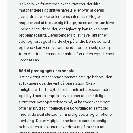
De kan blive frustrerede over aktiviteter, der ikke
matcher deres kognitive niveau, eller over at deres
jævnaldrende ikke deler deres interesser. Nogle
reagerer ved at trække sig tilbage, mens andre kan blive
urolige eller udvise det, der fejlagtigt kan tolkes som
problemadfærd. Deres tendens til at have "antenner
ude" og forsøge at holde styr på andre børns adfærd
og behov kan være udtømmende for dem selv, særligt
fordi de ofte glemmer at mærke efter deres egne behov
i processen.
Råd til pædagogisk personale
Det er vigtigt at anerkende barnets særlige behov uden
at fokusere overdrevent på præstation. Skab
muligheder for fordybelse i barnets interesseområder
og tilbyd mere komplekse versioner af almindelige
aktiviteter. Vær opmærksom på, at højtbegavede børn
ofte har brug for intellektuelle udfordringer, samtidig
med at de skal støttes i almindelig social og emotionel
udvikling. Det er vigtigt at anerkende barnets særlige
behov uden at fokusere overdrevent på præstation.