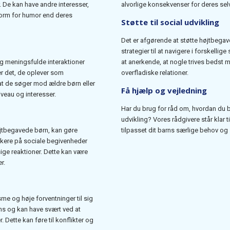
 De kan have andre interesser,
alvorlige konsekvenser for deres sel
form for humor end deres
Støtte til social udvikling
Det er afgørende at støtte højtbegave
strategier til at navigere i forskell
 meningsfulde interaktioner
at anerkende, at nogle trives bedst
er det, de oplever som
overfladiske relationer.
, at de søger mod ældre børn eller
Få hjælp og vejledning
veau og interesser.
Har du brug for råd om, hvordan du b
udvikling? Vores rådgivere står klar 
øjtbegavede børn, kan gøre
tilpasset dit barns særlige behov og 
rkere på sociale begivenheder
ge reaktioner. Dette kan være
r.
 og høje forventninger til sig
ns og kan have svært ved at
. Dette kan føre til konflikter og