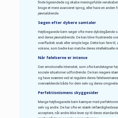
finde ligesindede og skabe meningsfulde venskaber.
bruge et mere avanceret sprog, eller have en anden 
jævnaldrende.
Søgen efter dybere samtaler
Højtbegavede børn søger ofte mere dybdegående og
end deres jævnaldrende. De kan blive frustrerede ov
overfladisk snak eller simple lege. Dette kan føre til
voksne, som bedre kan matche deres intellektuelle ni
Når følelserne er intense
Den emotionelle intensitet, som ofte kendetegner h
sociale situationer udfordrende. De kan reagere stæ
og have sværere ved at regulere deres følelsesmæssi
overvældende både for dem selv og deres omgivelse
Perfektionismens skyggesider
Mange højtbegavede børn kæmper med perfektionisme
selv og andre. De har ofte en stærk retfærdighedssa
acceptere, når andre ikke lever op til deres standarder