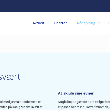
Aktuelt
Charter
Rådgivning
T
 svært
å
At skjule sine evner
pil med jævnaldrende være en
Nogle højtbegavede børn vælger bevid
erden på kan gøre det svært at
at passe bedre ind. Dette fænomen, 