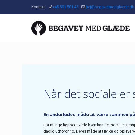
Kontakt
+45 501 501 45
hej@begavetmedglaede.dk
Når det sociale er
En anderledes måde at være sammen p
For mange højtbegavede børn kan det sociale sams
daglig udfordring. Deres måde at tænke og opleve v