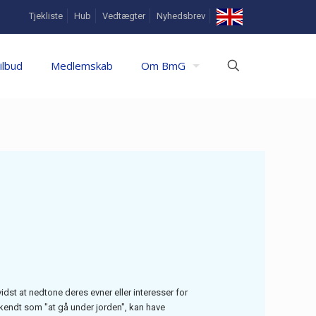
In
Tjekliste
Hub
Vedtægter
Nyhedsbrev
English
ilbud
Medlemskab
Om BmG
st at nedtone deres evner eller interesser for
kendt som "at gå under jorden", kan have