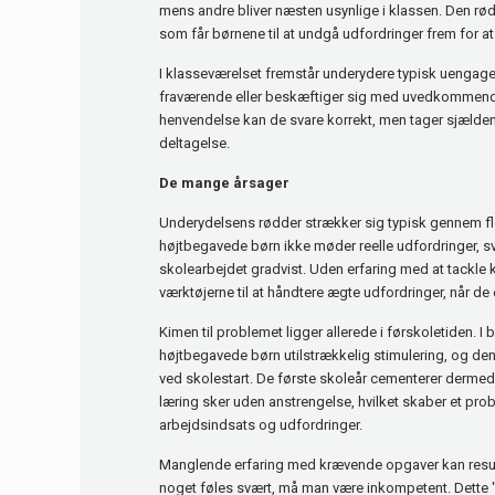
mens andre bliver næsten usynlige i klassen. Den rød
som får børnene til at undgå udfordringer frem for at r
I klasseværelset fremstår underydere typisk uengag
fraværende eller beskæftiger sig med uvedkommende 
henvendelse kan de svare korrekt, men tager sjældent s
deltagelse.
De mange årsager
Underydelsens rødder strækker sig typisk gennem fle
højtbegavede børn ikke møder reelle udfordringer, sv
skolearbejdet gradvist. Uden erfaring med at tackl
værktøjerne til at håndtere ægte udfordringer, når de
Kimen til problemet ligger allerede i førskoletiden. 
højtbegavede børn utilstrækkelig stimulering, og de
ved skolestart. De første skoleår cementerer dermed 
læring sker uden anstrengelse, hvilket skaber et prob
arbejdsindsats og udfordringer.
Manglende erfaring med krævende opgaver kan resulter
noget føles svært, må man være inkompetent. Dette 