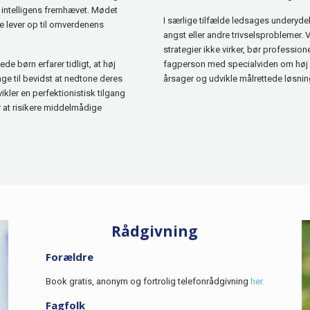
s intelligens fremhævet. Mødet
I særlige tilfælde ledsages underyd
e lever op til omverdenens
angst eller andre trivselsproblemer. 
strategier ikke virker, bør professio
de børn erfarer tidligt, at høj
fagperson med specialviden om hø
nge til bevidst at nedtone deres
årsager og udvikle målrettede løsnin
vikler en perfektionistisk tilgang
 at risikere middelmådige
Rådgivning
Forældre
Book gratis, anonym og fortrolig telefonrådgivning
her.
Fagfolk