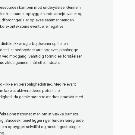
ld ressource i kampen mod underydelse. Gennem
kolen kan barnet opbygge sunde arbejdsvaner og
de udfordringer. Her opleves sammenhængen
kolekontekstens eventuelle negative
tudieteknikker og arbejdsvaner spiller en
der til at nedbryde større opgaver, planlægge
ion ved modgang. Samtidig formidles forståelsen
n udvikles gennem målrettet indsats.
 - ikke en personlighedstræk. Med relevant
rn lære at aktivere deres potentiale.
dighed, da gamle mønstre ændres gradvist med
rfekte præstationer, men om at vække barnets
ng. Succeskriteriet ligger i genfunden læreglæde
nnem opbygget selvtillid og mestringsstrategier
ng.