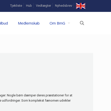
In
Tjekliste
Hub
Vedtægter
Nyhedsbrev
English
ilbud
Medlemskab
Om BmG
ager: Nogle børn dæmper deres præstationer for at
lige udfordringer. Som komplekst fænomen udvikler