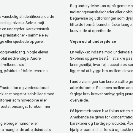
Bag underydelse kan også gemme si
indlæringsvanskeligheder eller dobbe
vanskelig at identificere, da de
begavelse og udfordringer som dysle
tligt niveau. Selv et højt
tilfælde formår barnet måske længe a
en underyder. Karakteristisk
krævende at opretholde.
ge præstationer - samme elev
ige eller sjuskede opgaver.
Vejen ud af underydelse
g opgavetilgang. Nogle elever
En vellykket indsats mod underydel
bsolut nødvendige. Andre
Skolens opgave består i at sikre pas
l velkendt stof.
læringsmiljø, hvor fejl accepteres s
g, påvirket af både lærerens
ligger på at bygge bro mellem eleven
I undervisningen kan lærere støtte g
 Frustration og vredesudbrud
arbejdsformer. Balancen mellem ane
kler et negativt selvbillede med
faglige krav kræver omhyggelig juste
ymptomer som hovedpine eller
overvælde.
præstationsangst forekommer
På hjemmefronten bør fokus rettes m
Anerkendelse gives for koncentrati
gle bruger humor eller
karakterer og færdige produkter. Å
fra manglende arbejdsindsats,
hjælper barnet til at forstå og tackle