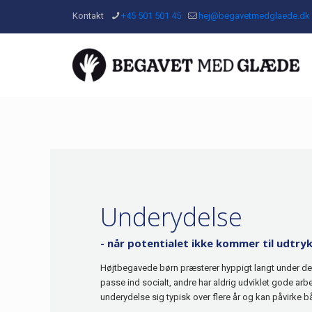
Kontakt
+45 501 501 45
hej@begavetmedglaede.dk
Underydelse
- når potentialet ikke kommer til udtry
Højtbegavede børn præsterer hyppigt langt under de
passe ind socialt, andre har aldrig udviklet gode ar
underydelse sig typisk over flere år og kan påvirke bå