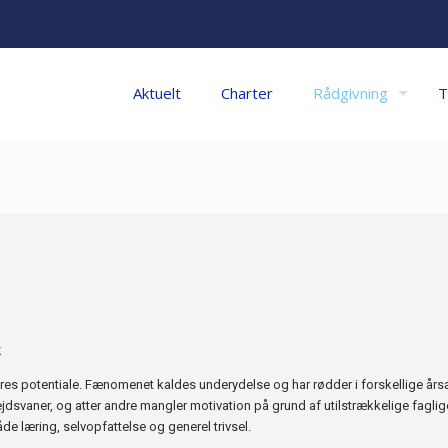
Aktuelt
Charter
Rådgivning
T
k
res potentiale. Fænomenet kaldes underydelse og har rødder i forskellige års
bejdsvaner, og atter andre mangler motivation på grund af utilstrækkelige fag
de læring, selvopfattelse og generel trivsel.