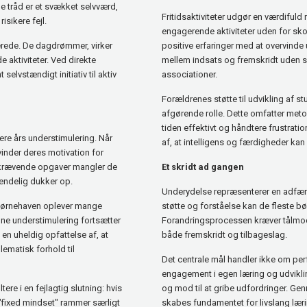
e tråd er et svækket selvværd,
Fritidsaktiviteter udgør en værdifu
isikere fejl.
engagerende aktiviteter uden for s
erede. De dagdrømmer, virker
positive erfaringer med at overvin
aktiviteter. Ved direkte
mellem indsats og fremskridt uden s
elvstændigt initiativ til aktiv
associationer.
Forældrenes støtte til udvikling af s
afgørende rolle. Dette omfatter meto
tiden effektivt og håndtere frustrat
re års understimulering. Når
af, at intelligens og færdigheder ka
inder deres motivation for
e krævende opgaver mangler de
Et skridt ad gangen
 endelig dukker op.
Underydelse repræsenterer en adfærd
I børnehaven oplever mange
støtte og forståelse kan de fleste bø
nne understimulering fortsætter
Forandringsprocessen kræver tålmo
en uheldig opfattelse af, at
både fremskridt og tilbageslag.
lematisk forhold til
Det centrale mål handler ikke om pe
engagement i egen læring og udvikli
e i en fejlagtig slutning: hvis
og mod til at gribe udfordringer. Ge
"fixed mindset" rammer særligt
skabes fundamentet for livslang læri