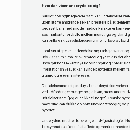
Hvordan viser underydelse sig?
Særligt hos højtbegavede børn kan underydelse være 
uden større anstrengelse kan præstere på et gennemsni
begavet barn med middelmådige karakterer kan være 
ses markante forskelle mellem mundtlige og skriftli
kan brillere i klassediskussioner men aflevere ufærd
I praksis afspejler underydelse sig i arbejdsvaner o
udvikler en minimalistisk strategi og yder kun det a
undviger konsekvent nye udfordringer og holder sig ti
Præstationsniveauet kan svinge betydeligt mellem fa
tilgang og elevens interesse.
De følelsesmæssige udtryk for underydelse varierer.
ved udfordringer præger nogle børn, mens andre udvi
udtalelser som "jeg duer ikke til noget". Fysiske s
mavepine kan dukke op som undvigestrategier, og 
hyppigt.
Underydere mestrer forskellige undvigestrategier. No
forstyrrende adfærd til at aflede opmærksomheden 