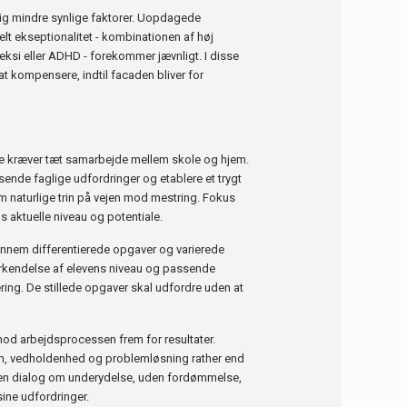
g mindre synlige faktorer. Uopdagede
lt ekseptionalitet - kombinationen af høj
ksi eller ADHD - forekommer jævnligt. I disse
t kompensere, indtil facaden bliver for
se kræver tæt samarbejde mellem skole og hjem.
sende faglige udfordringer og etablere et trygt
om naturlige trin på vejen mod mestring. Fokus
s aktuelle niveau og potentiale.
ennem differentierede opgaver og varierede
rkendelse af elevens niveau og passende
ring. De stillede opgaver skal udfordre uden at
od arbejdsprocessen frem for resultater.
on, vedholdenhed og problemløsning rather end
ben dialog om underydelse, uden fordømmelse,
 sine udfordringer.