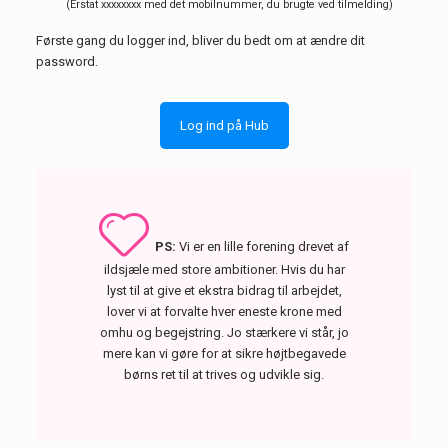
(Erstat xxxxxxxx med det mobilnummer, du brugte ved tilmelding)
Første gang du logger ind, bliver du bedt om at ændre dit
password.
Log ind på Hub
PS:
Vi er en lille forening drevet af
ildsjæle med store ambitioner. Hvis du har
lyst til at give et ekstra bidrag til arbejdet,
lover vi at forvalte hver eneste krone med
omhu og begejstring. Jo stærkere vi står, jo
mere kan vi gøre for at sikre højtbegavede
børns ret til at trives og udvikle sig.