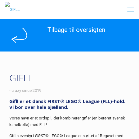
Tilbage til oversigten
GIFLL
- crazy since 2019
Gifll er et dansk FIRST® LEGO® League (FLL)-hold.
Vi bor over hele Sjælland.
Vores navn er et ordspil, der kombinerer gifler (en berømt svensk
kanelbolle) med FLL!
Giflls eventyr i
FIRST
® LEGO® League er støttet af Begavet med