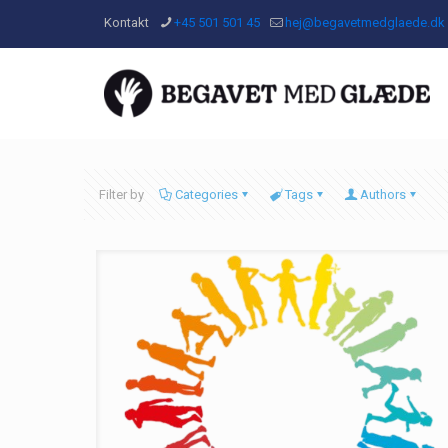
Kontakt
+45 501 501 45
hej@begavetmedglaede.dk
Filter by
Categories
Tags
Authors