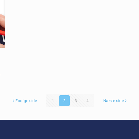
e
Forrige side
1
2
3
4
Næste side