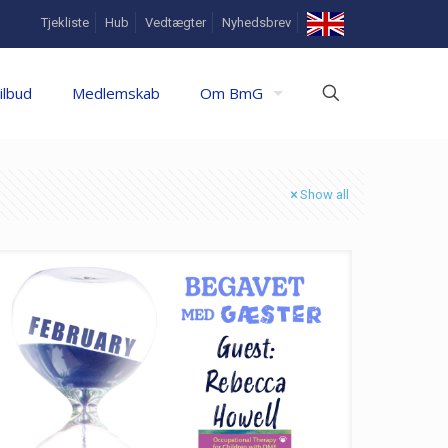
In
Tjekliste
Hub
Vedtægter
Nyhedsbrev
English
ilbud
Medlemskab
Om BmG
Show all