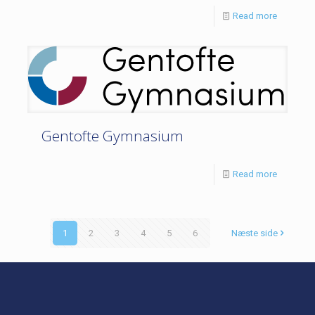
Read more
Gentofte Gymnasium
Read more
1
2
3
4
5
6
Næste side