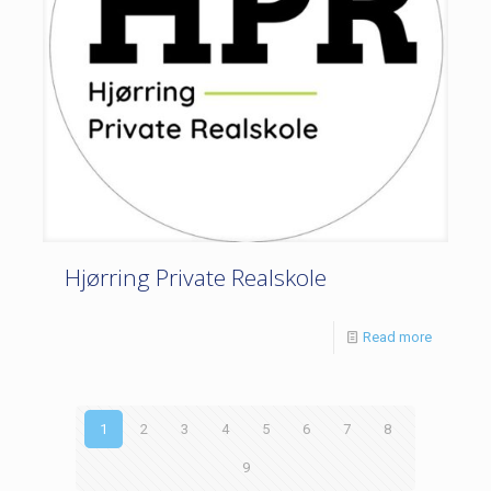
Hjørring Private Realskole
Read more
1
2
3
4
5
6
7
8
9