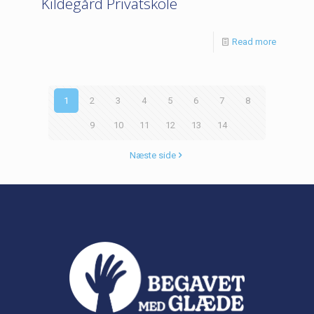
Kildegård Privatskole
Read more
1
2
3
4
5
6
7
8
9
10
11
12
13
14
Næste side